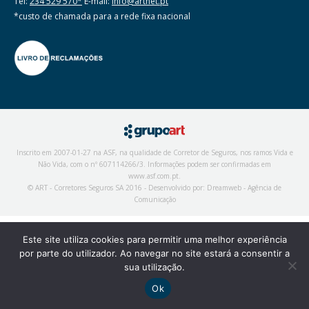
Tel:
234 529 570*
E-mail:
info@artnet.pt
*custo de chamada para a rede fixa nacional
Inscrito em 2007-01-27 na ASF, na qualidade de Corretor de Seguros, nos ramos Vida e
Não Vida, com o nº 607114266/3. Informações podem ser confirmadas em
www.asf.com.pt
.
© ART - Corretores Seguros SA 2016 - Desenvolvido por:
Dreamweb - Agência de
Comunicação
Este site utiliza cookies para permitir uma melhor experiência
por parte do utilizador. Ao navegar no site estará a consentir a
sua utilização.
Ok