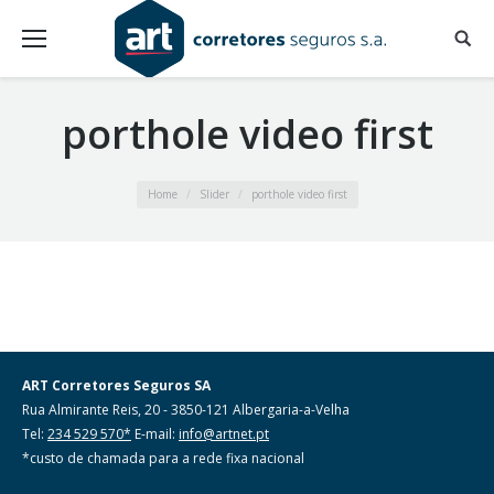
porthole video first
You are here:
Home
Slider
porthole video first
ART Corretores Seguros SA
Rua Almirante Reis, 20 - 3850-121 Albergaria-a-Velha
Tel:
234 529 570*
E-mail:
info@artnet.pt
*custo de chamada para a rede fixa nacional