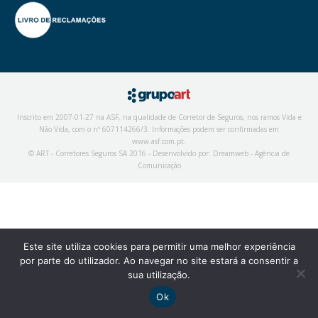
Inscrito em 2007-01-27 na ASF, na qualidade de Corretor de Seguros, nos ramos Vida e
Não Vida, com o nº 607114266/3. Informações podem ser confirmadas em
www.asf.com.pt
.
© ART - Corretores Seguros SA 2016 - Desenvolvido por:
Dreamweb - Agência de
Comunicação
Este site utiliza cookies para permitir uma melhor experiência
por parte do utilizador. Ao navegar no site estará a consentir a
sua utilização.
Ok