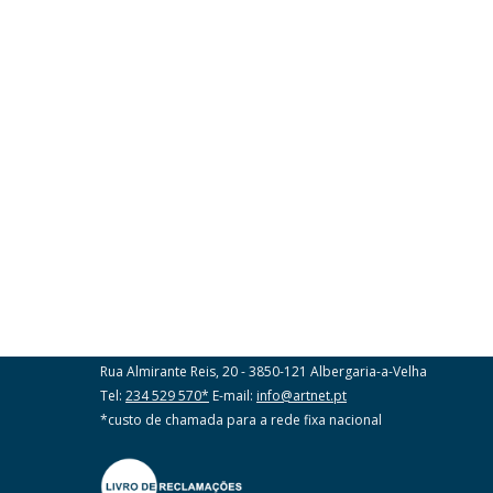
ART Corretores Seguros SA
Rua Almirante Reis, 20 - 3850-121 Albergaria-a-Velha
Tel:
234 529 570*
E-mail:
info@artnet.pt
*custo de chamada para a rede fixa nacional