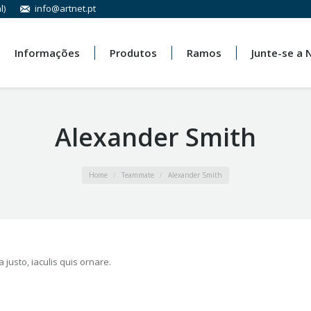
l)
info@artnet.pt
Informações
Produtos
Ramos
Junte-se a 
Alexander Smith
Home
Teammate
Alexander Smith
la justo, iaculis quis ornare.