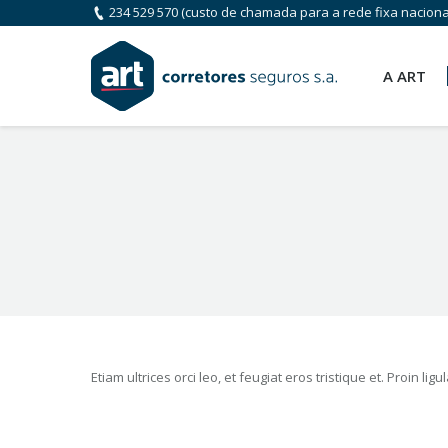
234 529 570
(custo de chamada para a rede fixa naciona
A ART
You are here:
Etiam ultrices orci leo, et feugiat eros tristique et. Proin ligu