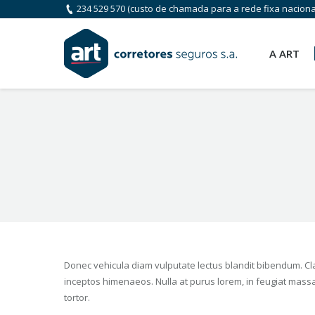
234 529 570
(custo de chamada para a rede fixa naciona
A ART
You are here:
Donec vehicula diam vulputate lectus blandit bibendum. Clas
inceptos himenaeos. Nulla at purus lorem, in feugiat massa
tortor.