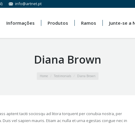
l)
info@artnet.pt
Informações
Produtos
Ramos
Junte-se a 
Diana Brown
Home
Testimonials
Diana Brown
s aptent taciti sociosqu ad litora torquent per conubia nostra, per
. Duis vel sapien mauris. Etiam ac nulla et urna egestas congue nec in