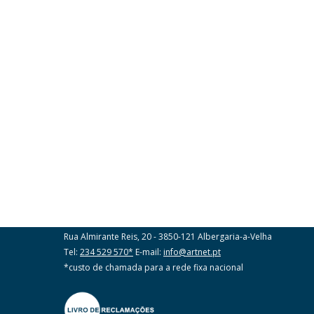
ART Corretores Seguros SA
Rua Almirante Reis, 20 - 3850-121 Albergaria-a-Velha
Tel:
234 529 570*
E-mail:
info@artnet.pt
*custo de chamada para a rede fixa nacional