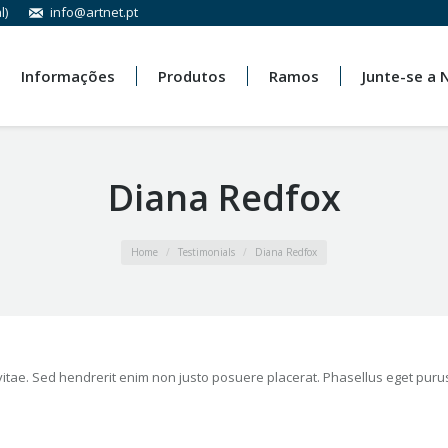
l)
info@artnet.pt
Informações
Produtos
Ramos
Junte-se a 
Diana Redfox
Home
Testimonials
Diana Redfox
itae. Sed hendrerit enim non justo posuere placerat. Phasellus eget puru