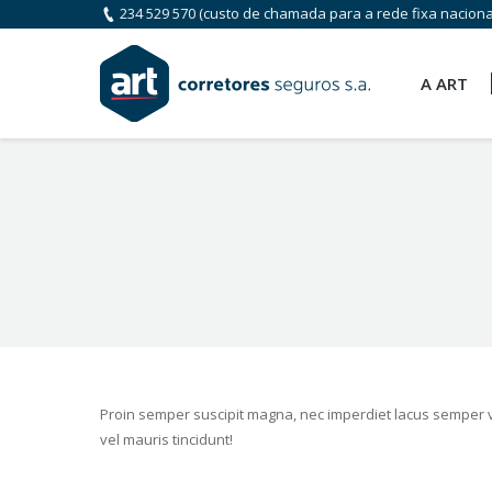
234 529 570
(custo de chamada para a rede fixa naciona
A ART
You are here:
Proin semper suscipit magna, nec imperdiet lacus semper v
vel mauris tincidunt!