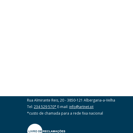
ART Corretores Seguros SA
Rua Almirante Reis, 20 - 3850-121 Albergaria-a-Velha
Tel:
234 529 570*
E-mail:
info@artnet.pt
*custo de chamada para a rede fixa nacional